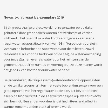
Novacity, laureaat be.exemplary 2019
Bij dit grootschalige project wordt het regenwater op de daken
gebufferd door groendaken waarna het verdampt of verder
infiltreert. Het overtollige water komt vervolgens in een ruime
regenwaterrecuperatietank van wel 198 m³ terecht en voorziet in
75% van de behoefte aan spoelwater voor de toiletten (zowel
residentieel als voor de bedrijven op de site), de watervoorziening
voor (moes)tuinen evenals water voor het reinigen van de
gemeenschappelijke ruimtes en voertuigen. Op deze manier wordt
het gebruik van kostbaar drinkwater beperkt.
De groendaken, de talrijke (semi-)waterdoorlatende oppervlakten
en de talrijke groene ruimten met vaste beplanting zorgen voor een
grote opname van het regenwater op de site. Dit bevordert niet
alleen de biodiversiteit in de zeer verstedelijkte wijk waar Novacity
zich bevindt. Een ander voordeel is dat het hitte-eiland effect in
warme zomermaanden sterk afgeremd wordt.