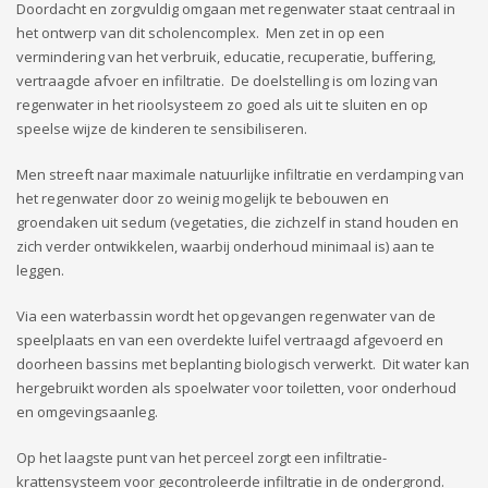
Doordacht en zorgvuldig omgaan met regenwater staat centraal in
het ontwerp van dit scholencomplex. Men zet in op een
vermindering van het verbruik, educatie, recuperatie, buffering,
vertraagde afvoer en infiltratie. De doelstelling is om lozing van
regenwater in het rioolsysteem zo goed als uit te sluiten en op
speelse wijze de kinderen te sensibiliseren.
Men streeft naar maximale natuurlijke infiltratie en verdamping van
het regenwater door zo weinig mogelijk te bebouwen en
groendaken uit sedum (vegetaties, die zichzelf in stand houden en
zich verder ontwikkelen, waarbij onderhoud minimaal is) aan te
leggen.
Via een waterbassin wordt het opgevangen regenwater van de
speelplaats en van een overdekte luifel vertraagd afgevoerd en
doorheen bassins met beplanting biologisch verwerkt. Dit water kan
hergebruikt worden als spoelwater voor toiletten, voor onderhoud
en omgevingsaanleg.
Op het laagste punt van het perceel zorgt een infiltratie-
krattensysteem voor gecontroleerde infiltratie in de ondergrond.