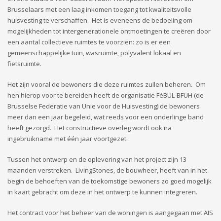
Brusselaars met een laag inkomen toegang tot kwaliteitsvolle
huisvesting te verschaffen. Het is eveneens de bedoeling om
mogelijkheden tot intergenerationele ontmoetingen te creëren door
een aantal collectieve ruimtes te voorzien: zo is er een
gemeenschappelijke tuin, wasruimte, polyvalent lokaal en
fietsruimte.
Het zijn vooral de bewoners die deze ruimtes zullen beheren. Om
hen hierop voor te bereiden heeft de organisatie FéBUL-BFUH (de
Brusselse Federatie van Unie voor de Huisvesting) de bewoners
meer dan een jaar begeleid, wat reeds voor een onderlinge band
heeft gezorgd. Het constructieve overleg wordt ook na
ingebruikname met één jaar voortgezet.
Tussen het ontwerp en de oplevering van het project zijn 13
maanden verstreken. LivingStones, de bouwheer, heeft van in het
begin de behoeften van de toekomstige bewoners zo goed mogelijk
in kaart gebracht om deze in het ontwerp te kunnen integreren.
Het contract voor het beheer van de woningen is aangegaan met AIS