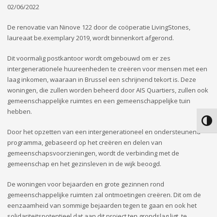
02/06/2022
De renovatie van Ninove 122 door de coöperatie LivingStones,
laureaat be.exemplary 2019, wordt binnenkort afgerond.
Dit voormalig postkantoor wordt omgebouwd om er zes
intergenerationele huureenheden te creëren voor mensen met een
laag inkomen, waaraan in Brussel een schrijnend tekort is. Deze
woningen, die zullen worden beheerd door AIS Quartiers, zullen ook
gemeenschappelijke ruimtes en een gemeenschappelijke tuin
hebben.
Keuze
Door het opzetten van een intergenerationeel en ondersteunend
programma, gebaseerd op het creëren en delen van
gemeenschapsvoorzieningen, wordt de verbinding met de
gemeenschap en het gezinsleven in de wijk beoogd.
De woningen voor bejaarden en grote gezinnen rond
gemeenschappelijke ruimten zal ontmoetingen creëren. Dit om de
eenzaamheid van sommige bejaarden tegen te gaan en ook het
solidariteitspotentieel dat aan dit project ten grondslag ligt, te