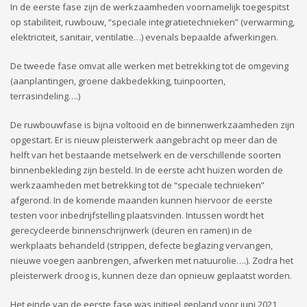
In de eerste fase zijn de werkzaamheden voornamelijk toegespitst
op stabiliteit, ruwbouw, “speciale integratietechnieken” (verwarming,
elektriciteit, sanitair, ventilatie…) evenals bepaalde afwerkingen.
De tweede fase omvat alle werken met betrekking tot de omgeving
(aanplantingen, groene dakbedekking, tuinpoorten,
terrasindeling….)
De ruwbouwfase is bijna voltooid en de binnenwerkzaamheden zijn
opgestart. Er is nieuw pleisterwerk aangebracht op meer dan de
helft van het bestaande metselwerk en de verschillende soorten
binnenbekleding zijn besteld. In de eerste acht huizen worden de
werkzaamheden met betrekking tot de “speciale technieken”
afgerond. In de komende maanden kunnen hiervoor de eerste
testen voor inbedrijfstelling plaatsvinden. Intussen wordt het
gerecycleerde binnenschrijnwerk (deuren en ramen) in de
werkplaats behandeld (strippen, defecte beglazing vervangen,
nieuwe voegen aanbrengen, afwerken met natuurolie….). Zodra het
pleisterwerk droog is, kunnen deze dan opnieuw geplaatst worden.
Het einde van de eerste fase was initieel gepland voor juni 2021