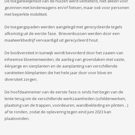
De toegankelijkheid van de huizen werd verbeterd, niet alleen voor
gezinnen met kinderwagens en/of fietsen, maar ook voor personen
met beperkte mobiliteit.
De toegangspaden werden aangelegd met gerecycleerde tegels
afkomstig uit de eerste fase. Brievenbussen werden door een
maatwerkbedrijf vervaardigd uit gerecycleerd hout.
De biodiversiteit in tuinwijk wordt bevorderd door het zaaien van
inheemse bloemenweiden, de aanleg van groendaken met vaste,
éénjarige en sierplanten en de aanplanting van verschillende
variëteiten klimplanten die het hele jaar door voor bloei en
diversiteit zorgen.
De hoofdaannemer van de eerste fase is sinds het begin van de
lente terug om de verschillende werkzaamheden (schilderwerken,
plaatsing van de trappen, voordeuren, wandbekleding en plinten…)
af te ronden, zodat de oplevering tegen eind juni 2023 kan
plaatsvinden.