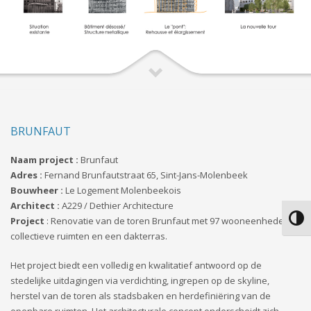
BRUNFAUT
Naam project :
Brunfaut
Adres :
Fernand Brunfautstraat 65, Sint-Jans-Molenbeek
Bouwheer :
Le Logement Molenbeekois
Architect :
A229 / Dethier Architecture
Keuze
Project
: Renovatie van de toren Brunfaut met 97 wooneenheden,
collectieve ruimten en een dakterras.
Het project biedt een volledig en kwalitatief antwoord op de
stedelijke uitdagingen via verdichting, ingrepen op de skyline,
herstel van de toren als stadsbaken en herdefiniëring van de
openbare ruimten. Het architecturale concept onderscheidt zich