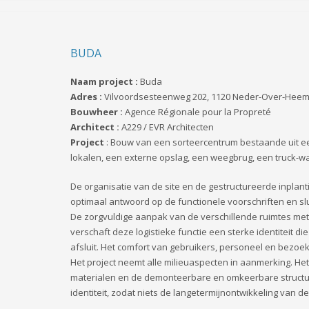
BUDA
Naam project :
Buda
Adres :
Vilvoordsesteenweg 202, 1120 Neder-Over-Hee
Bouwheer :
Agence Régionale pour la Propreté
Architect :
A229 / EVR Architecten
Project
: Bouw van een sorteercentrum bestaande uit een
lokalen, een externe opslag, een weegbrug, een truck-w
De organisatie van de site en de gestructureerde inpl
optimaal antwoord op de functionele voorschriften en sl
De zorgvuldige aanpak van de verschillende ruimtes me
verschaft deze logistieke functie een sterke identiteit di
afsluit. Het comfort van gebruikers, personeel en bezoe
Het project neemt alle milieuaspecten in aanmerking. H
materialen en de demonteerbare en omkeerbare structuur
identiteit, zodat niets de langetermijnontwikkeling van de 