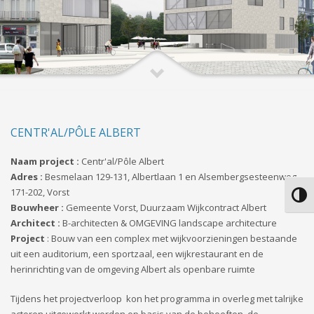
CENTR'AL/PÔLE ALBERT
Naam project :
Centr'al/Pôle Albert
Adres :
Besmelaan 129-131, Albertlaan 1 en Alsembergsesteenweg
171-202, Vorst
Keuze
Bouwheer :
Gemeente Vorst, Duurzaam Wijkcontract Albert
Architect :
B-architecten & OMGEVING landscape architecture
Project
: Bouw van een complex met wijkvoorzieningen bestaande
uit een auditorium, een sportzaal, een wijkrestaurant en de
herinrichting van de omgeving Albert als openbare ruimte
Tijdens het projectverloop kon het programma in overleg met talrijke
actoren uitgewerkt worden op basis van de behoeften, de