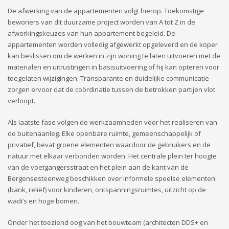
De afwerking van de appartementen volgt hierop. Toekomstige
bewoners van dit duurzame project worden van A tot Z in de
afwerkingskeuzes van hun appartement begeleid. De
appartementen worden volledig afgewerkt opgeleverd en de koper
kan beslissen om de werken in zijn woning te laten uitvoeren met de
materialen en uitrustingen in basisuitvoering of hij kan opteren voor
toegelaten wijzigingen. Transparante en duidelijke communicatie
zorgen ervoor dat de coördinatie tussen de betrokken partijen vlot
verloopt.
Als laatste fase volgen de werkzaamheden voor het realiseren van
de buitenaanleg. Elke openbare ruimte, gemeenschappelijk of
privatief, bevat groene elementen waardoor de gebruikers en de
natuur met elkaar verbonden worden. Het centrale plein ter hoogte
van de voetgangersstraat en het plein aan de kant van de
Bergensesteenweg beschikken over informele speelse elementen
(bank, reliëf) voor kinderen, ontspanningsruimtes, uitzicht op de
wadi’s en hoge bomen.
Onder het toeziend oog van het bouwteam (architecten DDS+ en