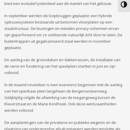
bied een evolutief potentieel aan de mantel van het gebouw.
Keuze
In september werden de loopbruggen geplaatst: een hybride
opbouwsysteem bestaande uit betonnen vloerplaten op een
staalstructuur. De leuningen en metalen privacy-schermen ervan
zijn geperforeerd om zo voldoende natuurlijk licht door te laten. De
buitentrappen uit gegalvaniseerd staal werden in november
geplaatst.
De aanleg van de groendaken en dakterrassen, de installatie van
de serre en fundering van het speelplein startten in juni en zijn
voltooid.
In de maand november is men eveneens begonnen met de aanleg
van het openbaar plein langsheen de Bergensesteenweg.
Gelijktijdig volgde de afwerking van de toegangsweg tussen de
Klaverstraat en de Marie Koréhoek. Ook deze werkzaamheden
werden voltooid.
De aanplantingen van de privatieve en publieke wegenis en de
plaatsing van ondergrondse afvalcontainers werden tenslotte als