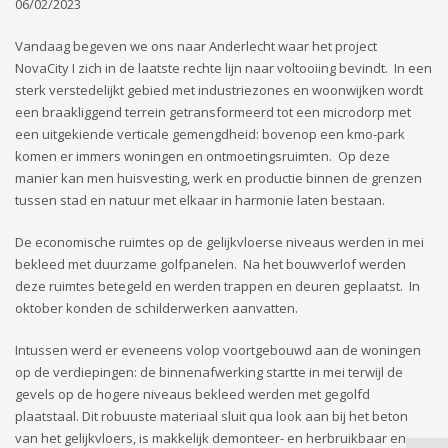
06/02/2023
Vandaag begeven we ons naar Anderlecht waar het project
NovaCity I zich in de laatste rechte lijn naar voltooiing bevindt. In een
sterk verstedelijkt gebied met industriezones en woonwijken wordt
een braakliggend terrein getransformeerd tot een microdorp met
een uitgekiende verticale gemengdheid: bovenop een kmo-park
komen er immers woningen en ontmoetingsruimten. Op deze
manier kan men huisvesting, werk en productie binnen de grenzen
tussen stad en natuur met elkaar in harmonie laten bestaan.
De economische ruimtes op de gelijkvloerse niveaus werden in mei
bekleed met duurzame golfpanelen. Na het bouwverlof werden
deze ruimtes betegeld en werden trappen en deuren geplaatst. In
oktober konden de schilderwerken aanvatten.
Intussen werd er eveneens volop voortgebouwd aan de woningen
op de verdiepingen: de binnenafwerking startte in mei terwijl de
gevels op de hogere niveaus bekleed werden met gegolfd
plaatstaal. Dit robuuste materiaal sluit qua look aan bij het beton
van het gelijkvloers, is makkelijk demonteer- en herbruikbaar en