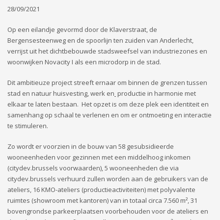
28/09/2021
Op een eilandje gevormd door de Klaverstraat, de
Bergensesteenweg en de spoorlijn ten zuiden van Anderlecht,
verrijst uit het dichtbebouwde stadsweefsel van industriezones en
woonwijken Novacity I als een microdorp in de stad.
Dit ambitieuze project streeft ernaar om binnen de grenzen tussen
stad en natuur huisvesting, werk en
productie in harmonie met
elkaar te laten bestaan. Het opzet is om deze plek een identiteit en
samenhang op schaal te verlenen en om er ontmoeting en interactie
te stimuleren.
Zo wordt er voorzien in de bouw van 58 gesubsidieerde
wooneenheden voor gezinnen met een middelhoog inkomen
(citydev.brussels voorwaarden), 5 wooneenheden die via
citydev.brussels verhuurd zullen worden aan de gebruikers van de
ateliers, 16 KMO-ateliers (productieactiviteiten) met polyvalente
ruimtes (showroom met kantoren) van in totaal circa 7.560 m², 31
bovengrondse parkeerplaatsen voorbehouden voor de ateliers en