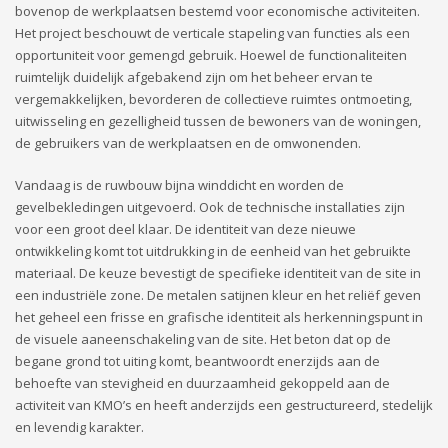
bovenop de werkplaatsen bestemd voor economische activiteiten.
Het project beschouwt de verticale stapeling van functies als een
opportuniteit voor gemengd gebruik. Hoewel de functionaliteiten
ruimtelijk duidelijk afgebakend zijn om het beheer ervan te
vergemakkelijken, bevorderen de collectieve ruimtes ontmoeting,
uitwisseling en gezelligheid tussen de bewoners van de woningen,
de gebruikers van de werkplaatsen en de omwonenden.
Vandaag is de ruwbouw bijna winddicht en worden de
gevelbekledingen uitgevoerd. Ook de technische installaties zijn
voor een groot deel klaar. De identiteit van deze nieuwe
ontwikkeling komt tot uitdrukking in de eenheid van het gebruikte
materiaal. De keuze bevestigt de specifieke identiteit van de site in
een industriële zone. De metalen satijnen kleur en het reliëf geven
het geheel een frisse en grafische identiteit als herkenningspunt in
de visuele aaneenschakeling van de site. Het beton dat op de
begane grond tot uiting komt, beantwoordt enerzijds aan de
behoefte van stevigheid en duurzaamheid gekoppeld aan de
activiteit van KMO’s en heeft anderzijds een gestructureerd, stedelijk
en levendig karakter.