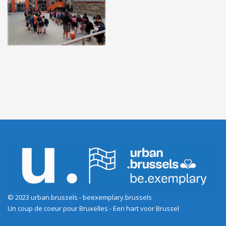
© 2023 urban.brussels - beexemplary.brussels
Un coup de coeur pour Bruxelles - Een hart voor Brussel