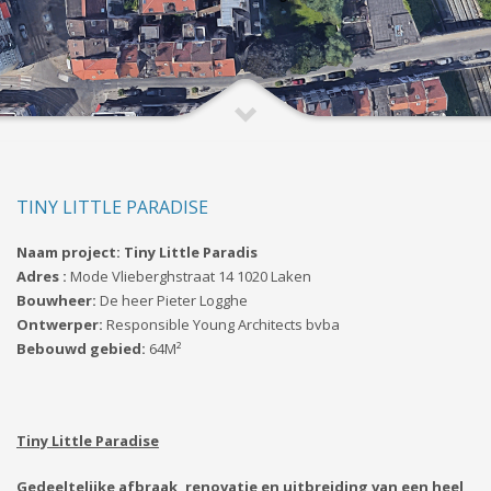
TINY LITTLE PARADISE
Naam project: Tiny Little Paradis
Adres :
Mode Vlieberghstraat 14 1020 Laken
Bouwheer:
De heer Pieter Logghe
Ontwerper:
Responsible Young Architects bvba
Bebouwd gebied:
64M²
Tiny Little Paradise
Gedeeltelijke afbraak, renovatie en uitbreiding van een heel