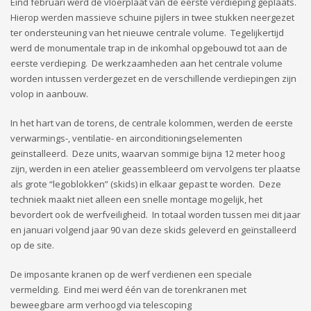
Eind februari werd de vloerplaat van de eerste verdieping geplaats.
Hierop werden massieve schuine pijlers in twee stukken neergezet
ter ondersteuning van het nieuwe centrale volume. Tegelijkertijd
werd de monumentale trap in de inkomhal opgebouwd tot aan de
eerste verdieping. De werkzaamheden aan het centrale volume
worden intussen verdergezet en de verschillende verdiepingen zijn
volop in aanbouw.
In het hart van de torens, de centrale kolommen, werden de eerste
verwarmings-, ventilatie- en airconditioningselementen
geïnstalleerd. Deze units, waarvan sommige bijna 12 meter hoog
zijn, werden in een atelier geassembleerd om vervolgens ter plaatse
als grote “legoblokken” (skids) in elkaar gepast te worden. Deze
techniek maakt niet alleen een snelle montage mogelijk, het
bevordert ook de werfveiligheid. In totaal worden tussen mei dit jaar
en januari volgend jaar 90 van deze skids geleverd en geïnstalleerd
op de site.
De imposante kranen op de werf verdienen een speciale
vermelding. Eind mei werd één van de torenkranen met
beweegbare arm verhoogd via telescoping