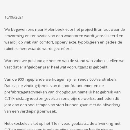
16/06/2021
We begeven ons naar Molenbeek voor het project Brunfaut waar de
omvorming en renovatie van een woontoren wordt gerealiseerd en
waarbij op vlak van comfort, oppervlakte, typologieën en gedeelde
ruimtes meerwaarde wordt gecreëerd.
Wanneer we polshoogte nemen van de stand van zaken, stellen we
vast dat er afgelopen jaar heel wat vooruitgang is geboekt.
Van de 900 ingeplande werkdagen zijn er reeds 600 verstreken.
Dankzij de vindingrijkheid van de hoofdaannemer en de
prefabricagetechnieken van droogbouw, namelijk het gebruik van
CLT (kruislaaghout) en gevelcaissons, zijn de werkzaamheden dit
jaar aan een snel tempo van start kunnen gaan met de afwerking
van één verdieping per week.
Het exoskelet is tot op het 11e niveau geplaatst, de afwerking met
CLT en gevelcaissons is helaas bijna gestopt op het 6e niveau.