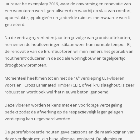
laureaat be.exemplary 2016, waar de omvorming en renovatie van
een woontoren wordt gerealiseerd en waarbij op vlak van comfort,
oppervlakte, typologieën en gedeelde ruimtes meerwaarde wordt
gecreëerd.
Na de vertraging verleden jaar ten gevolge van grondstoftekorten,
hernemen de houtleveringen stilaan weer hun normale tempo. Bij
de renovatie van de Brunfaut-toren wil men immers het gebruik van
hout herintroduceren in de sociale woningbouw en tegelijkertijd
droogbouw promoten.
e
Momenteel heeft men tot en met de 16
verdieping CLT-vloeren
voorzien. Cross Laminated Timber (CLT), ofwel kruislaaghout, is zeer
robuust en wordt ook wel 'het nieuwe beton' genoemd.
Deze vloeren worden telkens met een voorlopige verzegeling
bedekt zodat de afwerking op de respectievelijk lager gelegen
verdieping kan uitgevoerd worden.
De geprefabriceerde houten gevelcaissons en de raamkozijnen van
deze verdiepingen zijn bijna allemaal geplaatst. De aluminium