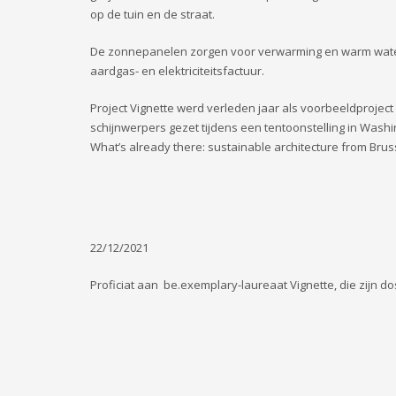
op de tuin en de straat.
De zonnepanelen zorgen voor verwarming en warm water, 
aardgas- en elektriciteitsfactuur.
Project Vignette werd verleden jaar als voorbeeldproject
schijnwerpers gezet tijdens een tentoonstelling in Wash
What’s already there: sustainable architecture from Bruss
22/12/2021
Proficiat aan be.exemplary-laureaat Vignette, die zijn d