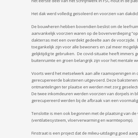
het eerste deel van het schrijnwerk in FSC-hout in de pat
Het dak werd volledig geïsoleerd en voorzien van dakdic
De bouwheren hebben bovendien beslist om de leefruim
aanvankelijk voorzien waren op de bovenverdieping “op 
dakterras met een overdekt gedeelte aan de voorzijde. 
toegankelijk zijn voor alle bewoners en zal meer mogeli
gelijktijdig te gebruiken. De covid-situatie heeft immers 
buitenruimte en groen belangrijk zijn voor het mentale we
Voorts werd het metselwerk aan alle raamopeningen in d
gerecupereerde bakstenen uitgevoerd. Deze bakstenen 
ontmantelingen ter plaatse en werden met zorg geselect
De twee inkomdeuren werden voorzien van dorpels in b
gerecupereerd werden bij de afbraak van een voormalig
Tenslotte is men ook begonnen met de plaatsing van de 
(ventilatiesysteem, vloerverwarming en warmtepomp).
Finstraat is een project dat de milieu-uitdaging goed aa