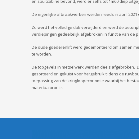
en spuitcabine bevond, werd er zelfs tot 1m60 diep uitge
De eigenlijke afbraakwerken werden reeds in april 2021 
Zo werd het volledige dak verwijderd en werd de betonpl
verdiepingen gedeeltelijk afgebroken in functie van de pa
De oude goederenlift werd gedemonteerd om samen met
te worden.
De topgevels in metselwerk werden deels afgebroken.
gesorteerd en gekuist voor hergebruik tijdens de ruwb
toepassing van de kringloopeconomie waarbij het bes
materiaalbron is.