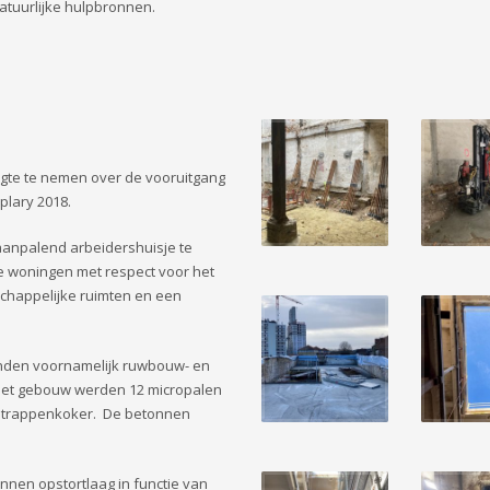
atuurlijke hulpbronnen.
te te nemen over de vooruitgang
plary 2018.
aanpalend arbeidershuisje te
e woningen met respect voor het
chappelijke ruimten en een
anden voornamelijk ruwbouw- en
n het gebouw werden 12 micropalen
we trappenkoker. De betonnen
nnen opstortlaag in functie van