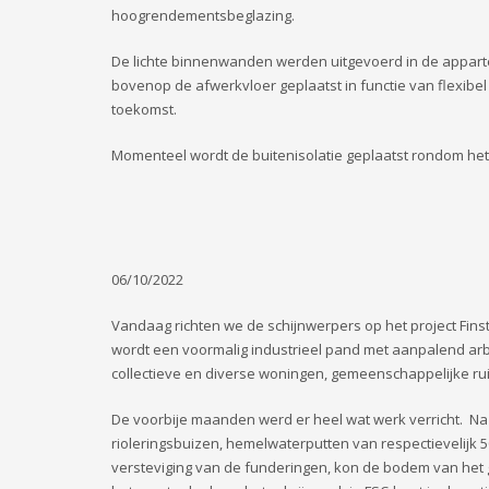
hoogrendementsbeglazing.
De lichte binnenwanden werden uitgevoerd in de appa
bovenop de afwerkvloer geplaatst in functie van flexibe
toekomst.
Momenteel wordt de buitenisolatie geplaatst rondom het 
06/10/2022
Vandaag richten we de schijnwerpers op het project Finst
wordt een voormalig industrieel pand met aanpalend arb
collectieve en diverse woningen, gemeenschappelijke ru
De voorbije maanden werd er heel wat werk verricht. Na
rioleringsbuizen, hemelwaterputten van respectievelijk 50
versteviging van de funderingen, kon de bodem van het 