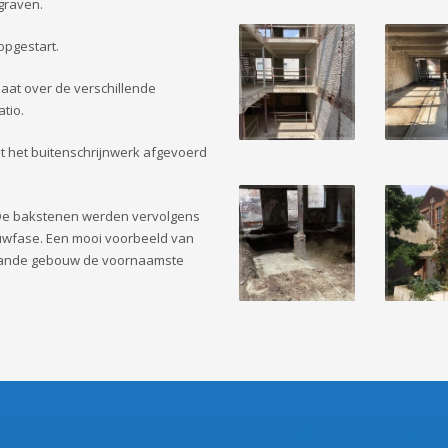
graven.
opgestart.
aat over de verschillende
tio.
 het buitenschrijnwerk afgevoerd
 De bakstenen werden vervolgens
ouwfase. Een mooi voorbeeld van
taande gebouw de voornaamste