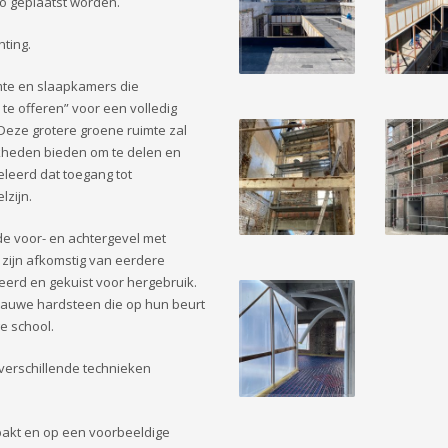
io geplaatst worden.
hting.
te en slaapkamers die
te offeren” voor een volledig
Deze grotere groene ruimte zal
jkheden bieden om te delen en
geleerd dat toegang tot
lzijn.
e voor- en achtergevel met
zijn afkomstig van eerdere
eerd en gekuist voor hergebruik.
lauwe hardsteen die op hun beurt
e school.
verschillende technieken
npakt en op een voorbeeldige