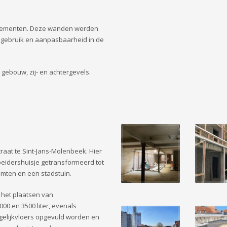
rtementen. Deze wanden werden
l gebruik en aanpasbaarheid in de
gebouw, zij- en achtergevels.
raat te Sint-Jans-Molenbeek. Hier
eidershuisje getransformeerd tot
imten en een stadstuin.
 het plaatsen van
00 en 3500 liter, evenals
gelijkvloers opgevuld worden en