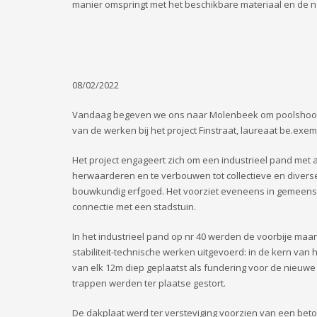
manier omspringt met het beschikbare materiaal en de n
08/02/2022
Vandaag begeven we ons naar Molenbeek om poolshoog
van de werken bij het project Finstraat, laureaat be.exem
Het project engageert zich om een industrieel pand met 
herwaarderen en te verbouwen tot collectieve en divers
bouwkundig erfgoed. Het voorziet eveneens in gemeens
connectie met een stadstuin.
In het industrieel pand op nr 40 werden de voorbije ma
stabiliteit-technische werken uitgevoerd: in de kern va
van elk 12m diep geplaatst als fundering voor de nieu
trappen werden ter plaatse gestort.
De dakplaat werd ter versteviging voorzien van een beto