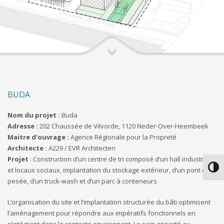
BUDA
Nom du projet :
Buda
Adresse :
202 Chaussée de Vilvorde, 1120 Neder-Over-Heembeek
Maitre d'ouvrage :
Agence Régionale pour la Propreté
Architecte :
A229 / EVR Architecten
Projet
: Construction d’un centre de tri composé d’un hall industriel
Passe
et locaux sociaux, implantation du stockage extérieur, d’un pont de
pesée, d’un truck-wash et d’un parc à conteneurs
L’organisation du site et l’implantation structurée du bâti optimisent
l’aménagement pour répondre aux impératifs fonctionnels en
s’intégrant dans le contexte environnant. Le soin apporté au