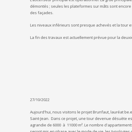
démontés ; seules les plateformes sur mâts sont encore
des façades.
Les niveaux inférieurs sont presque achevés et la tour est
La fin des travaux est actuellement prévue pour la deuxi
27/10/2022
Aujourd'hui, nous visitons le projet Brunfaut, lauréat b
Saint-Jean. Dans ce projet, une tour devenue désuète e
agrandie de 6000 à 11000 m². Le nombre d'appartements (
seront mis en phase avec le mode de vie, les typologies