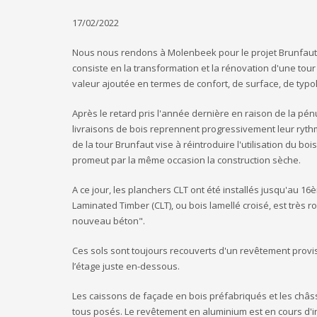
17/02/2022
Nous nous rendons à Molenbeek pour le projet Brunfaut,
consiste en la transformation et la rénovation d'une tour
valeur ajoutée en termes de confort, de surface, de typo
Après le retard pris l'année dernière en raison de la pén
livraisons de bois reprennent progressivement leur ryth
de la tour Brunfaut vise à réintroduire l'utilisation du bo
promeut par la même occasion la construction sèche.
A ce jour, les planchers CLT ont été installés jusqu'au 16
Laminated Timber (CLT), ou bois lamellé croisé, est très 
nouveau béton".
Ces sols sont toujours recouverts d'un revêtement proviso
l’étage juste en-dessous.
Les caissons de façade en bois préfabriqués et les châs
tous posés. Le revêtement en aluminium est en cours d'in