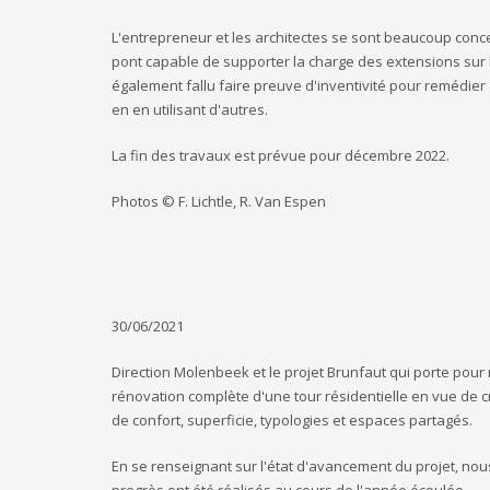
L'entrepreneur et les architectes se sont beaucoup conc
pont capable de supporter la charge des extensions sur la
également fallu faire preuve d'inventivité pour remédier
en en utilisant d'autres.
La fin des travaux est prévue pour décembre 2022.
Photos © F. Lichtle, R. Van Espen
30/06/2021
Direction Molenbeek et le projet Brunfaut qui porte pour r
rénovation complète d'une tour résidentielle en vue de 
de confort, superficie, typologies et espaces partagés.
En se renseignant sur l'état d'avancement du projet, n
progrès ont été réalisés au cours de l'année écoulée.