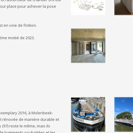
 sur place pour achever la pose
 en voie de finition.
ème moitié de 2023.
e.exemplary 2016, à Molenbeek-
st rénovée de manière durable et
97) reste le même, mais ils
 de logements souhaitées et les