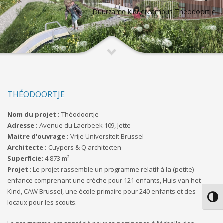
Duurzame kindercampus Theodoortje
THÉODOORTJE
Nom du projet :
Théodoortje
Adresse :
Avenue du Laerbeek 109, Jette
Maitre d'ouvrage :
Vrije Universiteit Brussel
Architecte :
Cuypers & Q architecten
Superficie:
4.873 m²
Projet
: Le projet rassemble un programme relatif à la (petite)
enfance comprenant une crèche pour 121 enfants, Huis van het
Kind, CAW Brussel, une école primaire pour 240 enfants et des
Passe
locaux pour les scouts.
Le programme est apprécié pour sa pertinence à l’échelle des