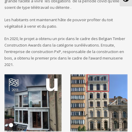
Passe
grande facilité à vivre les obligations de la période covid qu’elles
soient de type télétravail ou détente .
Les habitants ont maintenant hâte de pouvoir profiter du toit
végétalisé à venir et du patio.
En 2020, le projet a obtenu un prix dans le cadre des Belgian Timber
Construction Awards dans la catégorie surélévations. Ensuite,
l’entreprise de construction PxP, responsable de la construction en
bois, a obtenu le premier prix dans le cadre de l’award menuiserie
2021.