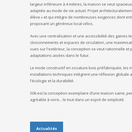
largeur inférieure à 4 mètres, la maison se veut spacieu
adaptée au mode de vie actuel. Projet architecturalement
élève » et qui intègre de nombreuses exigences dont entr
proposant un généreux local vélos.
Avec une centralisation et une accessibilité des gaines 
cloisonnements et espaces de circulation, une maximisat
vues sur l'extérieur, la conception se veut rationnelle e
adaptations aisées dans le futur.
Le mode constructif en ossature bois préfabriquée, les ma
installations techniques intègrent une réflexion globale 
l'écologie et la durabilité.
506 est la conception exemplaire d’une maison saine, p
agréable à vivre... le tout dans un esprit de simplicité.
Actualités