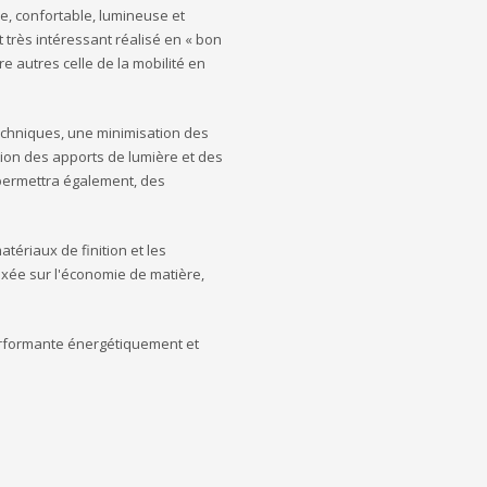
se, confortable, lumineuse et
 très intéressant réalisé en « bon
e autres celle de la mobilité en
techniques, une minimisation des
ion des apports de lumière et des
t permettra également, des
tériaux de finition et les
axée sur l'économie de matière,
erformante énergétiquement et