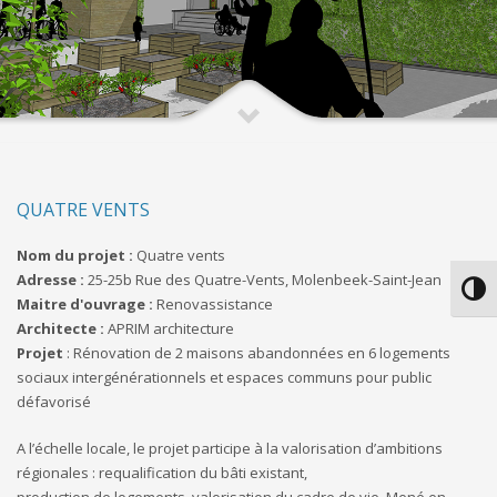
QUATRE VENTS
Nom du projet :
Quatre vents
Adresse :
25-25b Rue des Quatre-Vents, Molenbeek-Saint-Jean
Passe
Maitre d'ouvrage :
Renovassistance
Architecte :
APRIM architecture
Projet
: Rénovation de 2 maisons abandonnées en 6 logements
sociaux intergénérationnels et espaces communs pour public
défavorisé
A l’échelle locale, le projet participe à la valorisation d’ambitions
régionales : requalification du bâti existant,
production de logements, valorisation du cadre de vie. Mené en