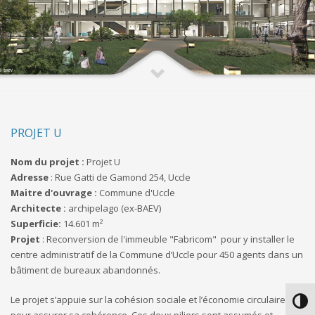
PROJET U
Nom du projet :
Projet U
Adresse
: Rue Gatti de Gamond 254, Uccle
Maitre d'ouvrage :
Commune d'Uccle
Architecte :
archipelago (ex-BAEV)
Superficie:
14.601 m²
Projet
: Reconversion de l'immeuble "Fabricom" pour y installer le
centre administratif de la Commune d’Uccle pour 450 agents dans un
bâtiment de bureaux abandonnés.
Le projet s’appuie sur la cohésion sociale et l’économie circulaire
Passe
pour assurer sa cohérence. Ces deux piliers sont assumés et