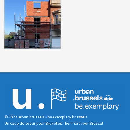
© 2023 urban.brussels - beexemplary.brussels
Un coup de coeur pour Bruxelles - Een hart voor Brussel