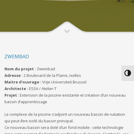
ZWEMBAD
Nom du projet :
Zwembad
Passe
Adresse :
2 Boulevard de la Plaine, Ixelles
Maitre d'ouvrage :
Vrije Universiteit Brussel
Architecte :
ESSA / Atelier-T
Projet
: Extension de la piscine existante et création d’un nouveau
bassin d’apprentissage
Le complexe de la piscine s’adjoint un nouveau bassin de natation
qui peut être isolé du bassin principal.
Ce nouveau bassin sera doté d’un fond mobile : cette technologie
innovante permet d’adapter la profondeur du bassin. Combinés, ces